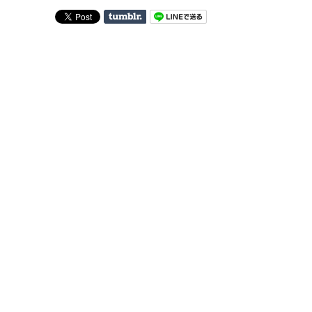
on
Tumblr