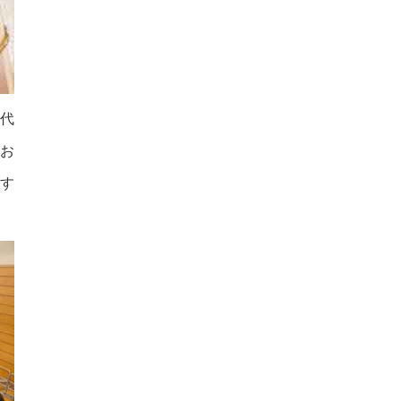
代
お
す