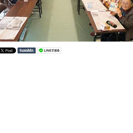
on
Tumblr