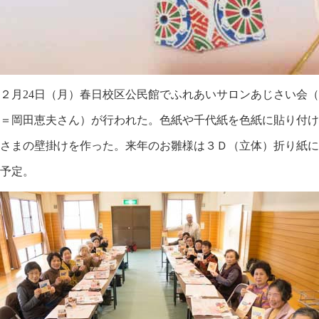
月24日（月）春日校区公民館でふれあいサロンあじさい会（
＝岡田恵夫さん）が行われた。色紙や千代紙を色紙に貼り付け
さまの壁掛けを作った。来年のお雛様は３Ｄ（立体）折り紙に
予定。