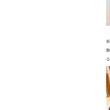
２
表
雛
る