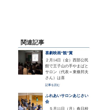
関連記事
喜劇映画“観”賞
２月14日（金）西部公民
館で王子山の手やまばと
サロン（代表＝東條邦夫
さん）は喜
記事を読む
ふれあいサロンあじさい
会
５月11日（月）春日校