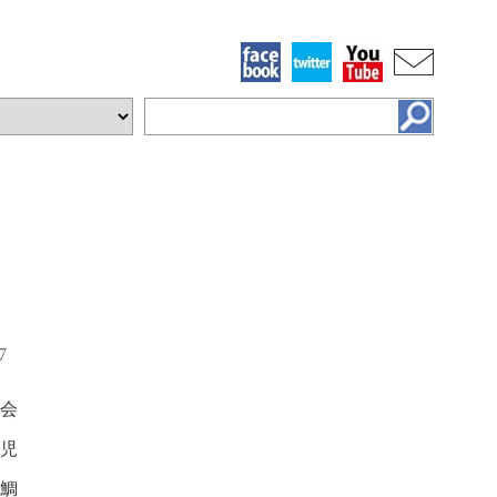
7
会
児
鯛