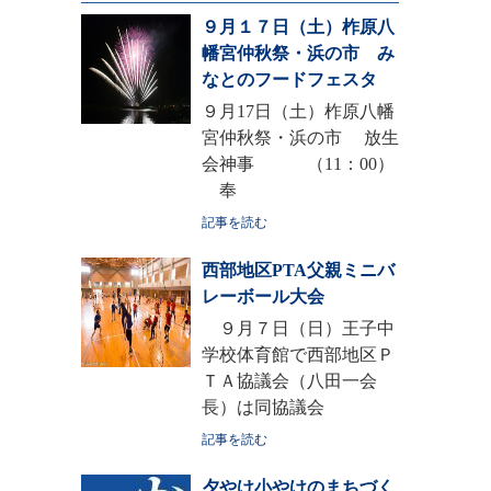
９月１７日（土）柞原八
幡宮仲秋祭・浜の市 み
なとのフードフェスタ
９月17日（土）柞原八幡
宮仲秋祭・浜の市 放生
会神事 （11：00）
奉
記事を読む
西部地区PTA父親ミニバ
レーボール大会
９月７日（日）王子中
学校体育館で西部地区Ｐ
ＴＡ協議会（八田一会
長）は同協議会
記事を読む
夕やけ小やけのまちづく