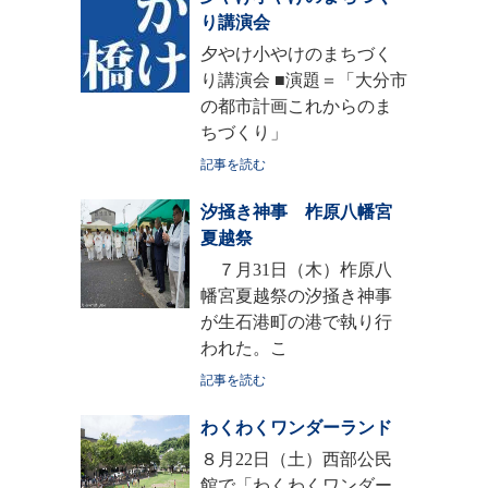
り講演会
夕やけ小やけのまちづく
り講演会 ■演題＝「大分市
の都市計画これからのま
ちづくり」
記事を読む
汐掻き神事 柞原八幡宮
夏越祭
７月31日（木）柞原八
幡宮夏越祭の汐掻き神事
が生石港町の港で執り行
われた。こ
記事を読む
わくわくワンダーランド
８月22日（土）西部公民
館で「わくわくワンダー